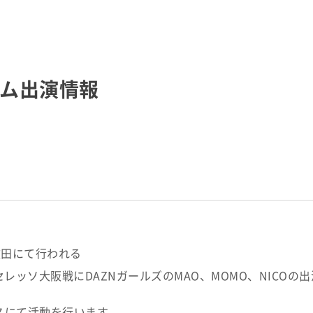
ム出演情報
吹田にて行われる
セレッソ大阪戦にDAZNガールズのMAO、MOMO、NICOの
スにて活動を行います。